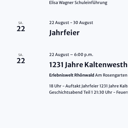
Elisa Wagner Schuleinführung
Ansichte
22 August
-
30 August
SA.
22
Jahrfeier
Navigat
22 August – 6:00 p.m.
SA.
22
1231 Jahre Kaltenwest
Erlebniswelt Rhönwald
Am Rosengarten 
18 Uhr - Auftakt Jahrfeier 1231 Jahre Ka
Geschichtsabend Teil 1 21:30 Uhr - Feue