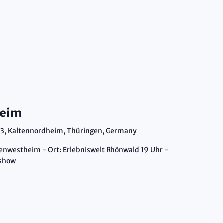
n,
ion
heim
3, Kaltennordheim, Thüringen, Germany
ltenwestheim - Ort: Erlebniswelt Rhönwald 19 Uhr -
rshow