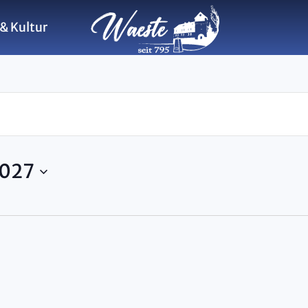
& Kultur
altungen
2027