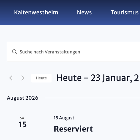
Kaltenwestheim
News
Tourismus 
Veranst
Bitte
Schlüsselwort
eingeben.
Suche
Heute
 - 
23 Januar, 
Heute
nach
Suche
Datum
Veranstaltungen
wählen.
Schlüsselwort.
August 2026
15 August
SA.
und
15
Reserviert