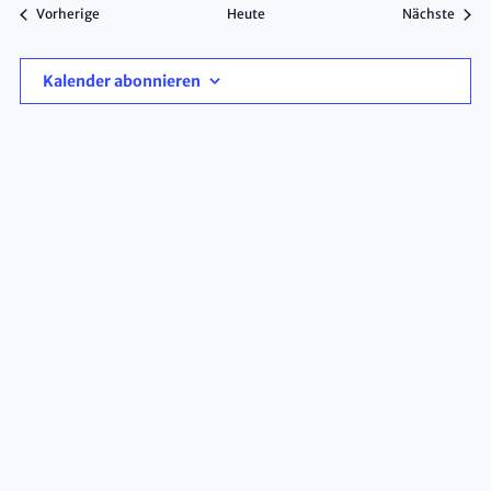
Veranstaltungen
Veran
Vorherige
Heute
Nächste
Kalender abonnieren