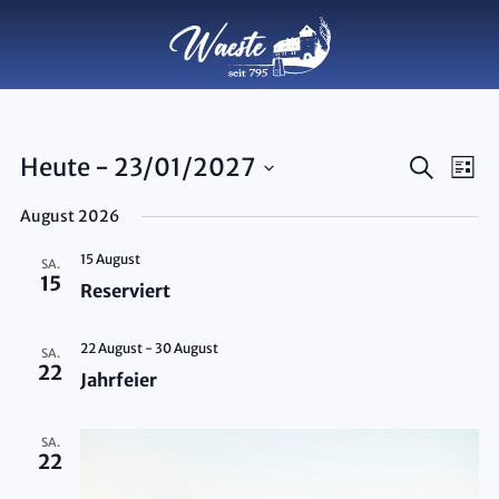
Veran
Ve
Heute
 - 
23/01/2027
Suche
Liste
Datum
An
Such
August 2026
wählen.
Na
und
15 August
SA.
15
Ansic
Reserviert
Navig
22 August
-
30 August
SA.
22
Jahrfeier
SA.
22