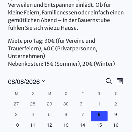
Verweilen und Entspannen einlädt. Ob für
kleine Feiern, Familienessen oder einfach einen
gemütlichen Abend – in der Bauernstube
fühlen Sie sich wie zu Hause.
Miete pro Tag: 30€ (für Vereine und
Trauerfeiern), 40€ (Privatpersonen,
Unternehmen)
Nebenkosten: 15€ (Sommer), 20€ (Winter)
Veran
Ve
08/08/2026
Suche
Monat
Datum
An
Suche
Kalender
M
D
M
D
F
S
S
wählen.
Na
und
hat
hat
hat
hat
hat
hat
hat
27
28
29
30
31
1
2
von
0
0
0
0
0
0
0
Ansic
hat
hat
hat
hat
hat
hat
hat
3
4
5
6
7
8
9
Veranstaltungen
Veranstaltungen,
Veranstaltungen,
Veranstaltungen,
Veranstaltungen,
Veranstaltungen,
Veranstaltungen
Veransta
0
0
0
0
0
0
0
hat
hat
hat
hat
hat
hat
Navig
hat
10
11
12
13
14
15
16
Veranstaltungen,
Veranstaltungen,
Veranstaltungen,
Veranstaltungen,
Veranstaltungen,
Veranstaltunge
Veransta
0
0
0
0
0
0
0