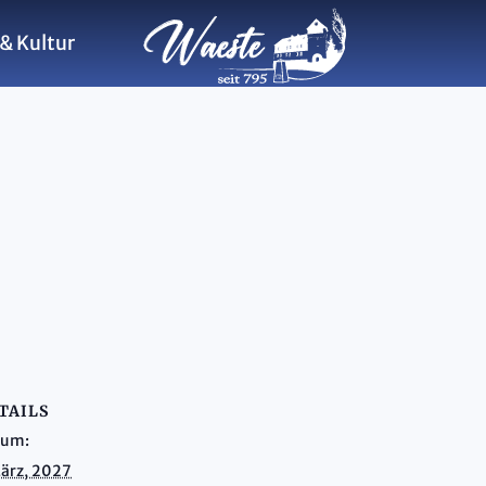
& Kultur
TAILS
tum:
ärz, 2027