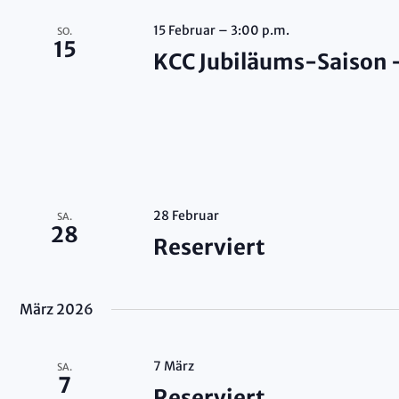
15 Februar – 3:00 p.m.
SO.
15
KCC Jubiläums-Saison 
28 Februar
SA.
28
Reserviert
März 2026
7 März
SA.
7
Reserviert