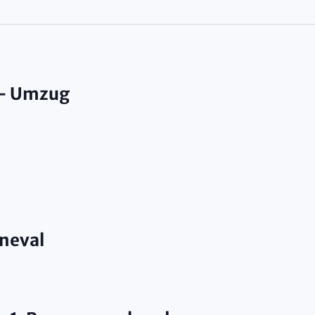
n,
 – Umzug
ion
neval