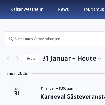
Kaltenwestheim
News
Tourismus 
Veranst
Bitte
Schlüsselwort
eingeben.
Suche
31 Januar
 - 
Heute
Heute
nach
Suche
Datum
Veranstaltungen
wählen.
Schlüsselwort.
Januar 2026
31 Januar – 8:00 a.m.
SA.
und
31
Karneval Gästeveranst