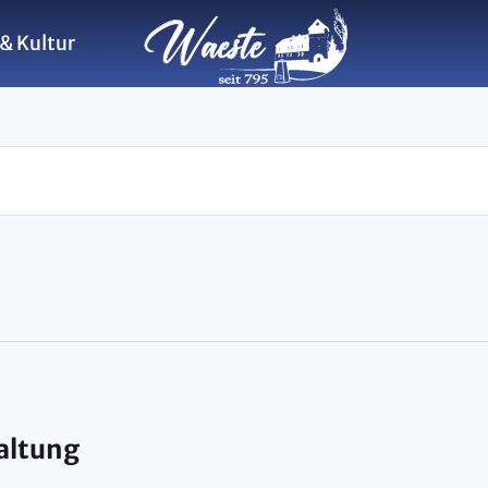
& Kultur
altungen
altung