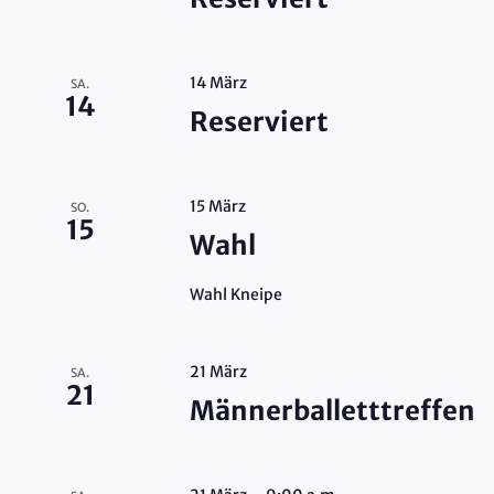
14 März
SA.
14
Reserviert
15 März
SO.
15
Wahl
Wahl Kneipe
21 März
SA.
21
Männerballetttreffen