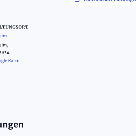
LTUNGSORT
eim
eim
,
8634
gle Karte
tungen