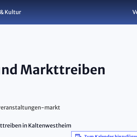
& Kultur
V
und Markttreiben
kttreiben in Kaltenwestheim
Zum Kalender hinzufüge