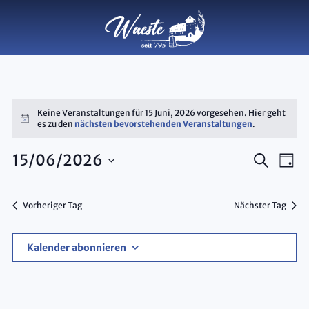
Keine Veranstaltungen für 15 Juni, 2026 vorgesehen. Hier geht
Hinweis
es zu den
nächsten bevorstehenden Veranstaltungen
.
Veran
Ve
15/06/2026
Suche
Tag
Datum
An
Such
wählen.
Na
Vorheriger Tag
Nächster Tag
und
Ansic
Kalender abonnieren
Navig