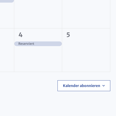
1
0
4
5
ltungen,
Veranstaltung,
Veranstaltunge
Reserviert
Kalender abonnieren