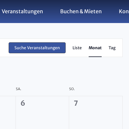
Veranstaltungen
Buchen & Mieten
Kon
Veran
Suche Veranstaltungen
Liste
Monat
Tag
Ansi
Navi
SA.
SO.
0
0
6
7
ltungen,
Veranstaltungen,
Veranstaltunge