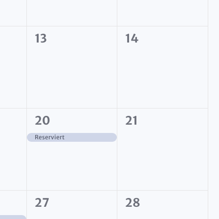
0
0
13
14
ltungen,
Veranstaltungen,
Veranstaltunge
1
0
20
21
ltungen,
Veranstaltung,
Veranstaltunge
Reserviert
0
0
27
28
tung,
Veranstaltungen,
Veranstaltunge