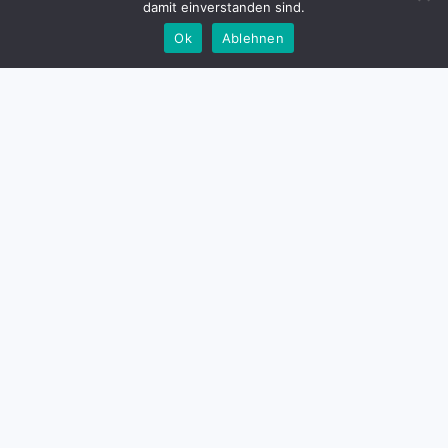
damit einverstanden sind.
Ok
Ablehnen
Impressum
Datenschutz
Barrierefreiheitserklärung
Kontakt
Instagram – Kaltenwestheim