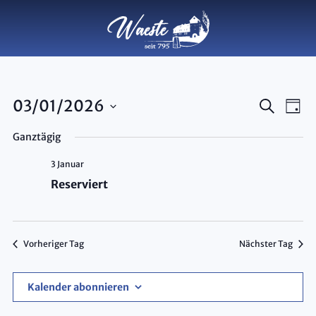
Veran
Ve
03/01/2026
Suche
Tag
Datum
An
Such
Ganztägig
wählen.
Na
und
3 Januar
Ansic
Reserviert
Navig
Vorheriger Tag
Nächster Tag
Kalender abonnieren