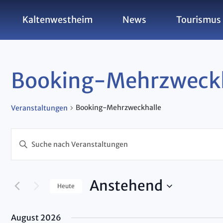
Kaltenwestheim
News
Tourismus 
Booking-Mehrzweckh
Booking-Mehrzweckhalle
Veranstaltungen
Veransta
Bitte
Schlüsselwort
eingeben.
Suche
Anstehend
Suche
Heute
nach
Datum
Veranstaltungen
wählen.
Schlüsselwort.
August 2026